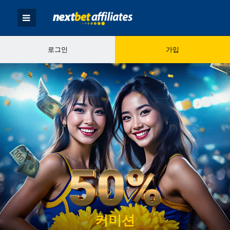
로그인
가입
커미션