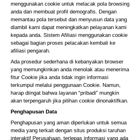
menggunakan cookie untuk melacak pola browsing
anda dan membuat profil demografis. Dengan
memantau pola tersebut dan menyusun data yang
diambil kami dapat meningkatkan pelayanan kami
kepada anda. Sistem Afiliasi menggunakan cookie
sebagai bagian proses pelacakan kembali ke
afiliasi pengarah.
Ada prosedur sederhana di kebanyakan browser
yang memungkinkan anda menolak atau menerima
fitur Cookie jika anda tidak ingin informasi
terkumpul melalui penggunaan Cookie. Namun,
harap diingat bahwa layanan “pribadi” mungkin
akan terpengaruh jika pilihan cookie dinonaktifkan.
Penghapusan Data
Penghapusan yang aman diperlukan untuk semua
media yang terkait dengan situs produksi taruhan
interaktif Perusahaan, terlepas informasi yang ada