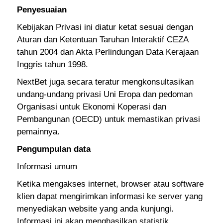
Penyesuaian
Kebijakan Privasi ini diatur ketat sesuai dengan
Aturan dan Ketentuan Taruhan Interaktif CEZA
tahun 2004 dan Akta Perlindungan Data Kerajaan
Inggris tahun 1998.
NextBet juga secara teratur mengkonsultasikan
undang-undang privasi Uni Eropa dan pedoman
Organisasi untuk Ekonomi Koperasi dan
Pembangunan (OECD) untuk memastikan privasi
pemainnya.
Pengumpulan data
Informasi umum
Ketika mengakses internet, browser atau software
klien dapat mengirimkan informasi ke server yang
menyediakan website yang anda kunjungi.
Informasi ini akan menghasilkan statistik